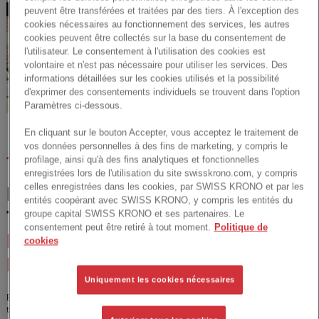
peuvent être transférées et traitées par des tiers. À l'exception des
cookies nécessaires au fonctionnement des services, les autres
cookies peuvent être collectés sur la base du consentement de
l'utilisateur. Le consentement à l'utilisation des cookies est
volontaire et n'est pas nécessaire pour utiliser les services. Des
informations détaillées sur les cookies utilisés et la possibilité
d'exprimer des consentements individuels se trouvent dans l'option
Paramètres ci-dessous.
En cliquant sur le bouton Accepter, vous acceptez le traitement de
vos données personnelles à des fins de marketing, y compris le
profilage, ainsi qu'à des fins analytiques et fonctionnelles
TRENDS
enregistrées lors de l'utilisation du site swisskrono.com, y compris
celles enregistrées dans les cookies, par SWISS KRONO et par les
LE POINT SUR LES
entités coopérant avec SWISS KRONO, y compris les entités du
groupe capital SWISS KRONO et ses partenaires. Le
TENDANCES:
LES 4
consentement peut être retiré à tout moment.
Politique de
PRINCIPALES TENDANCES
cookies
EN MATIÈRE D‘INTÉRIEUR
Uniquement les cookies nécessaires
Également cette année, nous nous sommes de nouveau penchés sur les
tendances qui au sein de la société sont les plus per