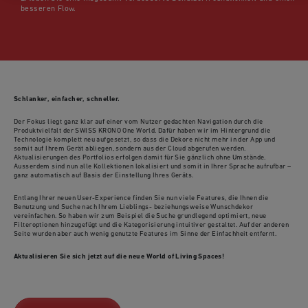
besseren Flow.
Schlanker, einfacher, schneller.
Der Fokus liegt ganz klar auf einer vom Nutzer gedachten Navigation durch die
Produktvielfalt der SWISS KRONO One World. Dafür haben wir im Hintergrund die
Technologie komplett neu aufgesetzt, so dass die Dekore nicht mehr in der App und
somit auf Ihrem Gerät abliegen, sondern aus der Cloud abgerufen werden.
Aktualisierungen des Portfolios erfolgen damit für Sie gänzlich ohne Umstände.
Ausserdem sind nun alle Kollektionen lokalisiert und somit in Ihrer Sprache aufrufbar –
ganz automatisch auf Basis der Einstellung Ihres Geräts.
Entlang Ihrer neuen User-Experience finden Sie nun viele Features, die Ihnen die
Benutzung und Suche nach Ihrem Lieblings- beziehungsweise Wunschdekor
vereinfachen. So haben wir zum Beispiel die Suche grundlegend optimiert, neue
Filteroptionen hinzugefügt und die Kategorisierung intuitiver gestaltet. Auf der anderen
Seite wurden aber auch wenig genutzte Features im Sinne der Einfachheit entfernt.
Aktualisieren Sie sich jetzt auf die neue World of Living Spaces!