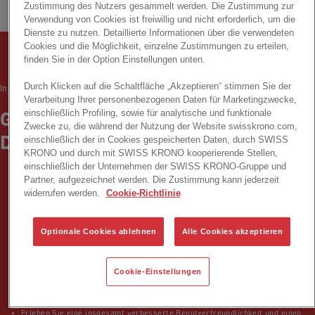
Zustimmung des Nutzers gesammelt werden. Die Zustimmung zur
Verwendung von Cookies ist freiwillig und nicht erforderlich, um die
Dienste zu nutzen. Detaillierte Informationen über die verwendeten
Cookies und die Möglichkeit, einzelne Zustimmungen zu erteilen,
finden Sie in der Option Einstellungen unten.
Durch Klicken auf die Schaltfläche „Akzeptieren“ stimmen Sie der
Interior App
Verarbeitung Ihrer personenbezogenen Daten für Marketingzwecke,
einschließlich Profiling, sowie für analytische und funktionale
GESTALTEN SIE LEBENSRÄUME
Zwecke zu, die während der Nutzung der Website swisskrono.com,
einschließlich der in Cookies gespeicherten Daten, durch SWISS
DIGITAL
KRONO und durch mit SWISS KRONO kooperierende Stellen,
einschließlich der Unternehmen der SWISS KRONO-Gruppe und
Partner, aufgezeichnet werden. Die Zustimmung kann jederzeit
widerrufen werden.
Cookie-Richtlinie
Optionale Cookies ablehnen
Alle Cookies akzeptieren
Genießen Sie eine neue Erfahrung in unserer Produktvielfalt.
Cookie-Einstellungen
Navigieren Sie intuitiv dank fein abgestimmter Filter und Kategorien.
Erleben Sie eine insgesamt verbesserte Benutzerfreundlichkeit und einen